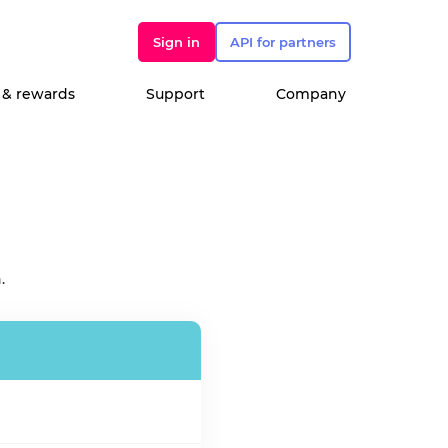
Sign in
API for partners
 & rewards
Support
Company
.