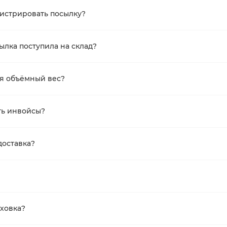
гистрировать посылку?
сылка поступила на склад?
ся объёмный вес?
ть инвойсы?
доставка?
аховка?