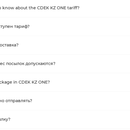
o know about the CDEK KZ ONE tariff?
ступен тариф?
доставка?
ес посылок допускаются?
ackage in CDEK KZ ONE?
но отправлять?
ылку?